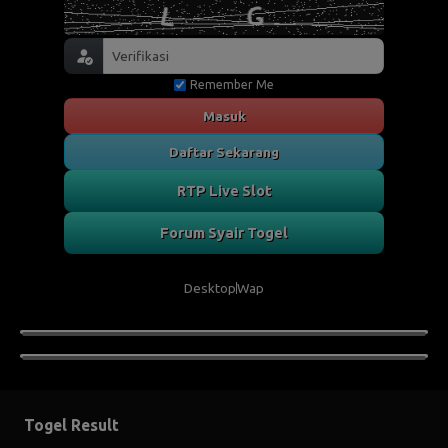
Remember Me
Masuk
Daftar Sekarang
RTP Live Slot
Forum Syair Togel
Desktop
Wap
Togel Result