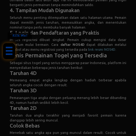
ternama dalam satu akun saja. Hal ini memudahkan pemain yang ingin
berganti jenis permainan tanpa memindahkan saldo.
4. Tampilan Mudah Digunakan
Seluruh menu penting ditempatkan dalam satu halaman utama. Pemain
dapat memilih jenis taruhan, memasukkan angka, dan menentukan
nominal tanpa perlu membuka banyak halaman.
5. Login dan Pendaftaran yang Praktis
Klik Me!
Proses registrasi dibuat singkat. Pemain cukup mengisi data dasar
sebelum mulai bermain. Cara
daftar NOS4D
dapat dilakukan melalui
tombol atau menu registrasi yang tersedia pada
link resmi NOS4D
.
Jenis Permainan Togel yang Tersedia
Sebagai situs togel yang serius menggarap pasar Indonesia, platform ini
menyediakan beberapa jenis taruhan berikut:
Taruhan 4D
Memasang empat angka lengkap dengan hadiah terbesar apabila
seluruh angka cocok dengan result.
Taruhan 3D
Pemasangan tiga angka dengan peluang menang lebih besar dibanding
4D, namun hadiah sedikit lebih kecil.
Taruhan 2D
Taruhan dua angka terakhir yang menjadi favorit pemain karena
dianggap lebih sering muncul.
Colok Bebas
Menebak satu angka apa pun yang muncul dalam result. Cocok untuk