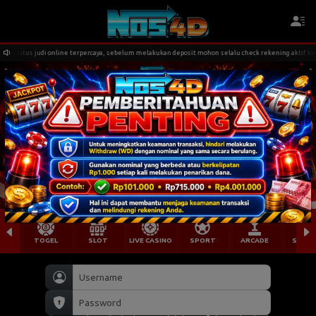
situs judi online terpercaya, sebelum melakukan deposit mohon selalu check rekening aktif kami da
TOGEL
SLOT
LIVE CASINO
SPORT
ARCADE
SABU