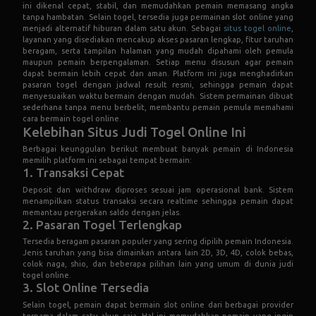
ini dikenal cepat, stabil, dan memudahkan pemain memasang angka
tanpa hambatan. Selain togel, tersedia juga permainan slot online yang
menjadi alternatif hiburan dalam satu akun. Sebagai
situs togel online
,
layanan yang disediakan mencakup akses pasaran lengkap, fitur taruhan
beragam, serta tampilan halaman yang mudah dipahami oleh pemula
maupun pemain berpengalaman. Setiap menu disusun agar pemain
dapat bermain lebih cepat dan aman. Platform ini juga menghadirkan
pasaran togel dengan jadwal result resmi, sehingga pemain dapat
menyesuaikan waktu bermain dengan mudah. Sistem permainan dibuat
sederhana tanpa menu berbelit, membantu pemain pemula memahami
cara bermain togel online.
Kelebihan Situs Judi Togel Online Ini
Berbagai keunggulan berikut membuat banyak pemain di Indonesia
memilih platform ini sebagai tempat bermain:
1. Transaksi Cepat
Deposit dan withdraw diproses sesuai jam operasional bank. Sistem
menampilkan status transaksi secara realtime sehingga pemain dapat
memantau pergerakan saldo dengan jelas.
2. Pasaran Togel Terlengkap
Tersedia beragam pasaran populer yang sering dipilih pemain Indonesia.
Jenis taruhan yang bisa dimainkan antara lain 2D, 3D, 4D, colok bebas,
colok naga, shio, dan beberapa pilihan lain yang umum di dunia judi
togel online.
3. Slot Online Tersedia
Selain togel, pemain dapat bermain slot online dari berbagai provider