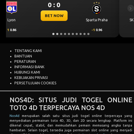
0 : 0
Previous
Ne
BET NOW
SK Sturm Graz
Fenerbahce
-0.5
0.95
0.5
0.87
TENTANG KAMI
BANTUAN
PERATURAN
INFORMASI BANK
HUBUNGI KAMI
KEBIJAKAN PRIVASI
PERSETUJUAN COOKIES
NOS4D: SITUS JUDI TOGEL ONLINE
TOTO 4D TERPERCAYA NOS 4D
Nos4d
merupakan salah satu situs judi togel online terpercaya yang
menyediakan permainan toto 4D, 3D, dan 2D secara lengkap. Platform ini
dikenal cepat, stabil, dan memudahkan pemain memasang angka tanpa
hambatan. Selain togel, tersedia juga permainan slot online yang menjadi