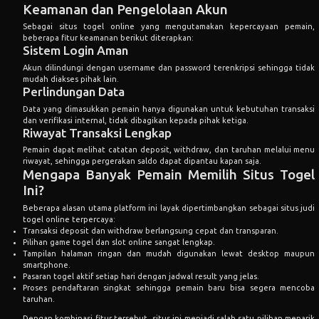
Keamanan dan Pengelolaan Akun
Sebagai situs togel online yang mengutamakan kepercayaan pemain,
beberapa fitur keamanan berikut diterapkan:
Sistem Login Aman
Akun dilindungi dengan username dan password terenkripsi sehingga tidak
mudah diakses pihak lain.
Perlindungan Data
Data yang dimasukkan pemain hanya digunakan untuk kebutuhan transaksi
dan verifikasi internal, tidak dibagikan kepada pihak ketiga.
Riwayat Transaksi Lengkap
Pemain dapat melihat catatan deposit, withdraw, dan taruhan melalui menu
riwayat, sehingga pergerakan saldo dapat dipantau kapan saja.
Mengapa Banyak Pemain Memilih Situs Togel
Ini?
Beberapa alasan utama platform ini layak dipertimbangkan sebagai situs judi
togel online terpercaya:
Transaksi deposit dan withdraw berlangsung cepat dan transparan.
Pilihan game togel dan slot online sangat lengkap.
Tampilan halaman ringan dan mudah digunakan lewat desktop maupun
smartphone.
Pasaran togel aktif setiap hari dengan jadwal result yang jelas.
Proses pendaftaran singkat sehingga pemain baru bisa segera mencoba
taruhan.
Dengan kombinasi fitur tersebut, situs ini menjadi salah satu pilihan menarik