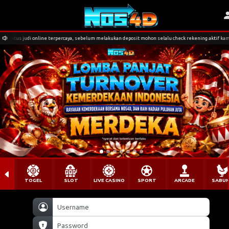
itus judi online terpercaya, sebelum melakukan deposit mohon selalu check rekening aktif kami dar
TOGEL
SLOT
LIVE CASINO
SPORT
ARCADE
SABU