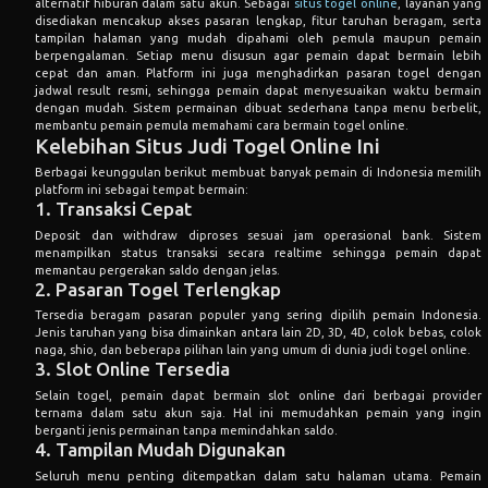
alternatif hiburan dalam satu akun. Sebagai
situs togel online
, layanan yang
disediakan mencakup akses pasaran lengkap, fitur taruhan beragam, serta
tampilan halaman yang mudah dipahami oleh pemula maupun pemain
berpengalaman. Setiap menu disusun agar pemain dapat bermain lebih
cepat dan aman. Platform ini juga menghadirkan pasaran togel dengan
jadwal result resmi, sehingga pemain dapat menyesuaikan waktu bermain
dengan mudah. Sistem permainan dibuat sederhana tanpa menu berbelit,
membantu pemain pemula memahami cara bermain togel online.
Kelebihan Situs Judi Togel Online Ini
Berbagai keunggulan berikut membuat banyak pemain di Indonesia memilih
platform ini sebagai tempat bermain:
1. Transaksi Cepat
Deposit dan withdraw diproses sesuai jam operasional bank. Sistem
menampilkan status transaksi secara realtime sehingga pemain dapat
memantau pergerakan saldo dengan jelas.
2. Pasaran Togel Terlengkap
Tersedia beragam pasaran populer yang sering dipilih pemain Indonesia.
Jenis taruhan yang bisa dimainkan antara lain 2D, 3D, 4D, colok bebas, colok
naga, shio, dan beberapa pilihan lain yang umum di dunia judi togel online.
3. Slot Online Tersedia
Selain togel, pemain dapat bermain slot online dari berbagai provider
ternama dalam satu akun saja. Hal ini memudahkan pemain yang ingin
berganti jenis permainan tanpa memindahkan saldo.
4. Tampilan Mudah Digunakan
Seluruh menu penting ditempatkan dalam satu halaman utama. Pemain