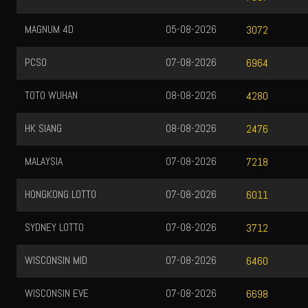
MAGNUM 4D
05-08-2026
3072
PCSO
07-08-2026
6964
TOTO WUHAN
08-08-2026
4280
HK SIANG
08-08-2026
2476
MALAYSIA
07-08-2026
7218
HONGKONG LOTTO
07-08-2026
6011
SYDNEY LOTTO
07-08-2026
3712
WISCONSIN MID
07-08-2026
6460
WISCONSIN EVE
07-08-2026
6698