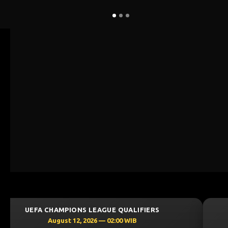
UEFA CHAMPIONS LEAGUE QUALIFIERS
August 12, 2026 — 01:30 WIB