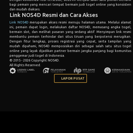
bagi pemain yang mencari tempat bermain judi togel online yang konsisten
dan mudah diakses.
Link NOS4D Resmi dan Cara Akses
Link NOS4D
merupakan akses resmi menuju halaman utama. Melalui alamat
ini, pemain dapat login, melakukan daftar NOS4D, memasang angka togel,
bermain slot, dan melihat pasaran yang sedang aktif. Menyimpan link resmi
membantu pemain terhindar dari situs tiruan yang berpotensi merugikan.
Dengan fitur lengkap, proses registrasi yang cepat, serta tampilan yang
mudah dipahami, NOS4D memposisikan diri sebagai salah satu situs togel
online yang layak dijadikan partner bermain jangka panjang bagi komunitas
penggemar judi togel di Indonesia.
© 2015 - 2026 Copyright NOS4D.
All Rights Reserved.
LAPOR PUSAT