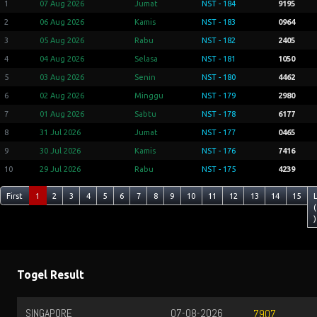
1
07 Aug 2026
Jumat
NST - 184
9195
2
06 Aug 2026
Kamis
NST - 183
0964
3
05 Aug 2026
Rabu
NST - 182
2405
4
04 Aug 2026
Selasa
NST - 181
1050
5
03 Aug 2026
Senin
NST - 180
4462
6
02 Aug 2026
Minggu
NST - 179
2980
7
01 Aug 2026
Sabtu
NST - 178
6177
8
31 Jul 2026
Jumat
NST - 177
0465
9
30 Jul 2026
Kamis
NST - 176
7416
10
29 Jul 2026
Rabu
NST - 175
4239
First
1
2
3
4
5
6
7
8
9
10
11
12
13
14
15
(
)
Togel Result
SINGAPORE
07-08-2026
7907