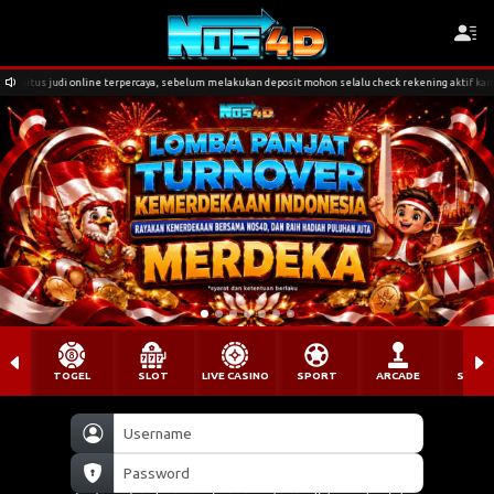
us judi online terpercaya, sebelum melakukan deposit mohon selalu check rekening aktif kami dari m
TOGEL
SLOT
LIVE CASINO
SPORT
ARCADE
SABU